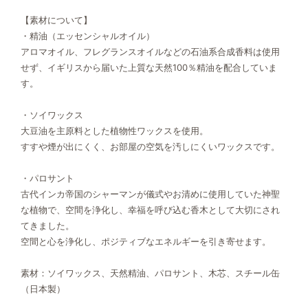
【素材について】
・精油（エッセンシャルオイル）
アロマオイル、フレグランスオイルなどの石油系合成香料は使用
せず、イギリスから届いた上質な天然100％精油を配合していま
す。
・ソイワックス
大豆油を主原料とした植物性ワックスを使用。
すすや煙が出にくく、お部屋の空気を汚しにくいワックスです。
・パロサント
古代インカ帝国のシャーマンが儀式やお清めに使用していた神聖
な植物で、空間を浄化し、幸福を呼び込む香木として大切にされ
てきました。
空間と心を浄化し、ポジティブなエネルギーを引き寄せます。
素材：ソイワックス、天然精油、パロサント、木芯、スチール缶
（日本製）